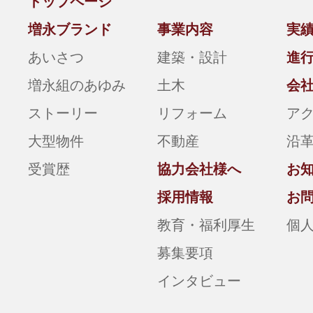
トップページ
増永ブランド
事業内容
実
あいさつ
建築・設計
進
増永組のあゆみ
土木
会
ストーリー
リフォーム
ア
大型物件
不動産
沿
受賞歴
協力会社様へ
お
採用情報
お
教育・福利厚生
個
募集要項
インタビュー