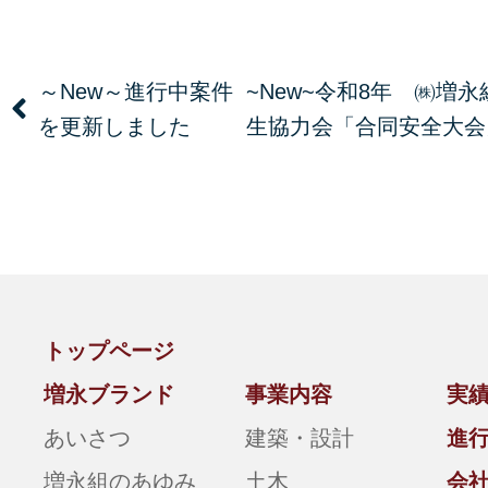
～New～進行中案件
~New~令和8年 ㈱増
を更新しました
生協力会「合同安全大会
トップページ
増永ブランド
事業内容
実
あいさつ
建築・設計
進
増永組のあゆみ
土木
会