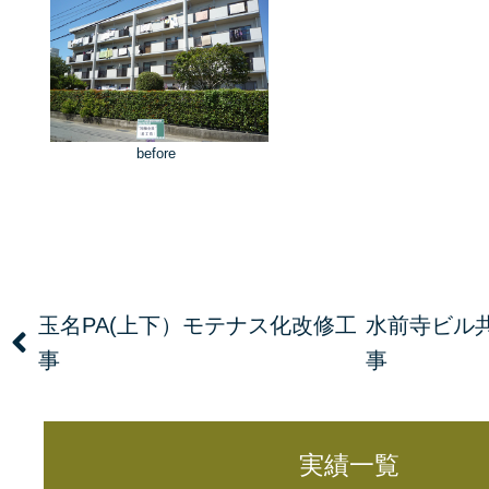
before
玉名PA(上下）モテナス化改修工
水前寺ビル
事
事
実績一覧