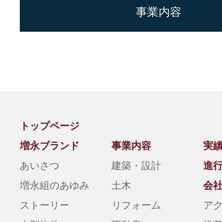
事業内容
トップページ
増永ブランド
事業内容
実
あいさつ
建築・設計
進
増永組のあゆみ
土木
会
ストーリー
リフォーム
ア