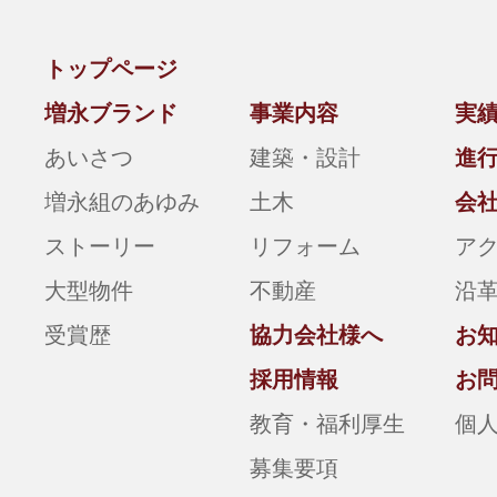
トップページ
増永ブランド
事業内容
実
あいさつ
建築・設計
進
増永組のあゆみ
土木
会
ストーリー
リフォーム
ア
大型物件
不動産
沿
受賞歴
協力会社様へ
お
採用情報
お
教育・福利厚生
個
募集要項