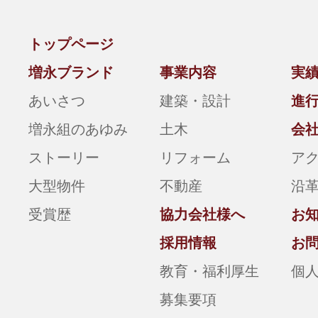
トップページ
増永ブランド
事業内容
実
あいさつ
建築・設計
進
増永組のあゆみ
土木
会
ストーリー
リフォーム
ア
大型物件
不動産
沿
受賞歴
協力会社様へ
お
採用情報
お
教育・福利厚生
個
募集要項