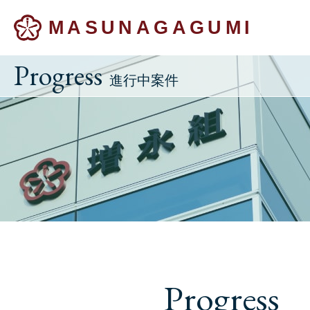
MASUNAGAGUMI
Progress
進行中案件
Progress