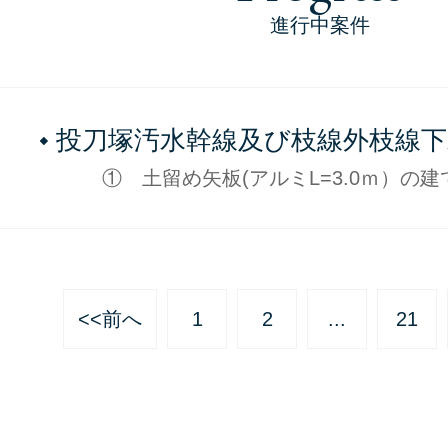
進行中案件
投刀塚汚水幹線及び枝線外枝線下
工事 2018年8月現在 No.1
① 土留め矢板(アルミL=3.0ｍ）の建
ています。 ② 土留支保工・
にマンホールの底版・躯体壁を順次に組み
す ③ マン
<<前へ
1
2
...
21