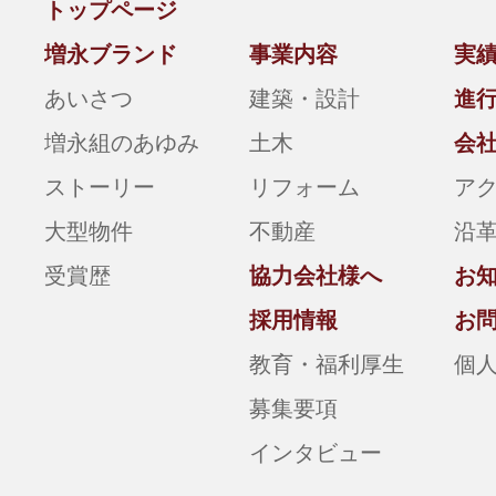
トップページ
増永ブランド
事業内容
実
あいさつ
建築・設計
進
増永組のあゆみ
土木
会
ストーリー
リフォーム
ア
大型物件
不動産
沿
受賞歴
協力会社様へ
お
採用情報
お
教育・福利厚生
個
募集要項
インタビュー