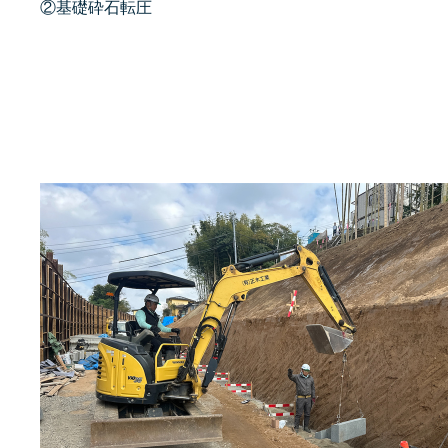
②基礎砕石転圧