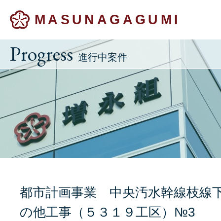
MASUNAGAGUMI
Progress
進行中案件
都市計画事業 中央汚水幹線枝線
の他工事（５３１９工区）№3