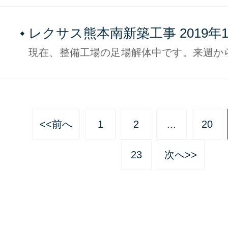
のボトル
レクサス熊本南新築工事 2019年
No.5
現在、整備工場の足場解体中です。来週か
りに移行します。 また、ショールーム、
りを行い、外構工事を行っていきます。 3
指し頑張っております。
<<前へ
1
2
...
20
23
次へ>>