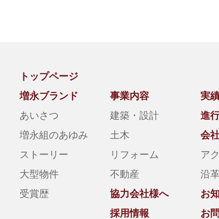
トップページ
増永ブランド
事業内容
実
あいさつ
建築・設計
進
増永組のあゆみ
土木
会
ストーリー
リフォーム
ア
大型物件
不動産
沿
受賞歴
協力会社様へ
お
採用情報
お