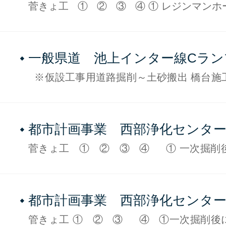
設工事 2019年4月現在No.4
菅きょ工 ① ② ③ ④ ① レジンマンホ
けています ② 組立1号レジンマンホール設
一般県道 池上インター線Cラン
下部工工事 2019年4月現在 NO
※仮設工事用道路掘削～土砂搬出 橋台施
仮設道路約50mをオープンカット工法で掘
ています。木根や転石が多く高低差もある
意を払いながら進め
都市計画事業 西部浄化センタ
設工事 2019年3月現在No.3
菅きょ工 ① ② ③ ④ ① 一次掘削
壊を防止する為に建込簡易土留
都市計画事業 西部浄化センタ
設工事 2019年2月現在No2
管きょ工 ① ② ③ ④ ①一次掘削後