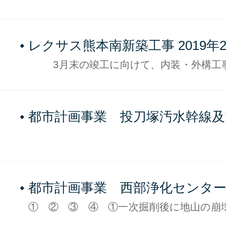
を防止する為に建込簡易土留を設置してい
レクサス熊本南新築工事 2019年
No.6
3月末の竣工に向けて、内装・外構工
ます。 最後まで事故無く、無事に竣工を
うに頑張っています。
都市計画事業 投刀塚汚水幹線及
枝線下水道築造工事 2019年2月現在
都市計画事業 西部浄化センタ
設工事 2019年1月現在No1
① ② ③ ④ ①一次掘削後に地山の崩
為に建込簡易土留を設置しています ②配管