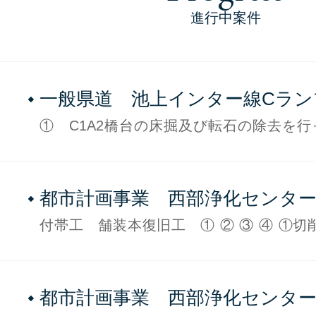
進行中案件
一般県道 池上インター線Cラン
下部工工事 2019年5月現在 NO
① C1A2橋台の床掘及び転石の除去を
② 床掘及び基面整正が完了しました 
杭芯位置の確認をしました（品質証明員）
都市計画事業 西部浄化センタ
設工事 2019年5月現在No.5
付帯工 舗装本復旧工 ① ② ③ ④ ①切
削・積込を行っています ②切削した箇所
基層まで施工して開放します ③表
都市計画事業 西部浄化センタ